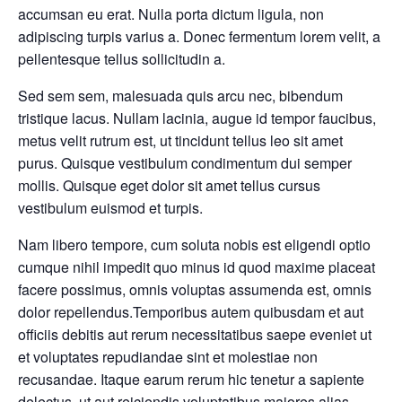
accumsan eu erat. Nulla porta dictum ligula, non
adipiscing turpis varius a. Donec fermentum lorem velit, a
pellentesque tellus sollicitudin a.
Sed sem sem, malesuada quis arcu nec, bibendum
tristique lacus. Nullam lacinia, augue id tempor faucibus,
metus velit rutrum est, ut tincidunt tellus leo sit amet
purus. Quisque vestibulum condimentum dui semper
mollis. Quisque eget dolor sit amet tellus cursus
vestibulum euismod et turpis.
Nam libero tempore, cum soluta nobis est eligendi optio
cumque nihil impedit quo minus id quod maxime placeat
facere possimus, omnis voluptas assumenda est, omnis
dolor repellendus.Temporibus autem quibusdam et aut
officiis debitis aut rerum necessitatibus saepe eveniet ut
et voluptates repudiandae sint et molestiae non
recusandae. Itaque earum rerum hic tenetur a sapiente
delectus, ut aut reiciendis voluptatibus maiores alias